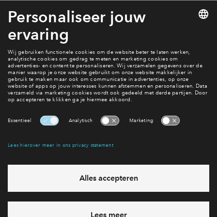
Deze website richt zich uitsluitend op Nederland en de
Nederlandse markt(en) tenzij anders is vermeld. Op deze
website, deze disclaimer en het privacy statement is
Nederlands recht van toepassing.
© 2022 BPD Europe BV
Interesse? Meld je dan snel aan
Hiermee blijf je op de hoogte van het belangrijkste nieuws en
eventuele projecten
Ja, ik wil mij aanmelden
Heb je een vraag en wil je direct antwoord? Bel ons op
088