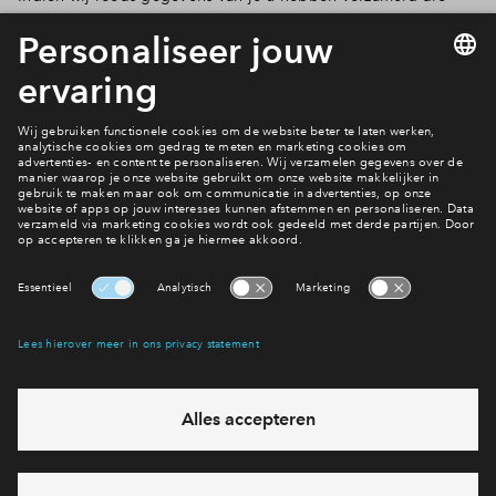
door de wijziging worden beïnvloed en/of onderworpen zijn
aan een wettelijke informatieplicht, zullen wij je ook op de
hoogte brengen van eventuele belangrijke wijzigingen in
onze verklaring inzake gegevensbescherming.
Dit privacy statement is voor het laatst gewijzigd op 5 februari
2026 en is onderworpen aan een jaarlijkse review.
(Versie 3.3)
Interesse? Meld je dan snel aan
Hiermee blijf je op de hoogte van het belangrijkste nieuws en
eventuele projecten
Ja, ik wil mij aanmelden