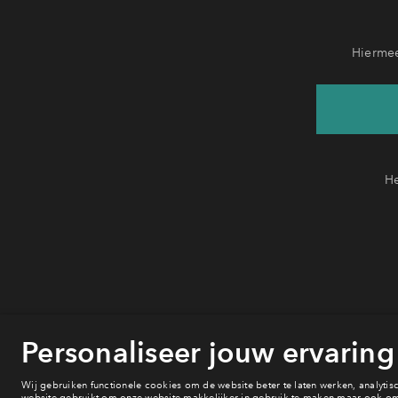
Hiermee
He