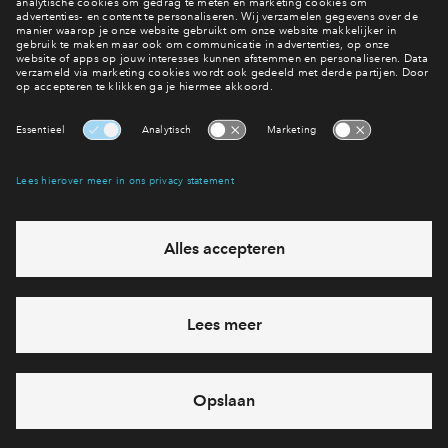
Interesse? Meld je dan snel aan
Hiermee blijf je op de hoogte van het belangrijkste nieuws en
eventuele projecten
Ja, ik wil mij aanmelden
Heb je een vraag en wil je direct antwoord? Bel ons op
088
71 22 928
6 dagen per week beschikbaar (behalve tijdens
feestdagen)