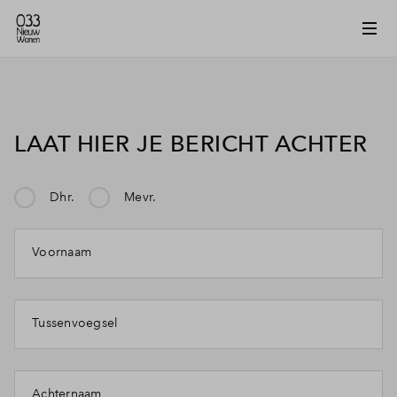
LAAT HIER JE BERICHT ACHTER
Dhr.
Mevr.
Mijn klacht gaat over:
Voornaam
Tussenvoegsel
Achternaam