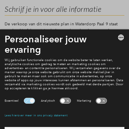
Schrijf je in voor alle informatie
Inloggen
De verkoop van dit nieuwste plan in Waterdorp Paal 9 staat
gepland in februari. In de komende weken komt steeds meer
informatie beschikbaar. Schrijf je daarom in op het
woningtype van je keuze. Dan ontvang je als eerste alle
informatie!
Filters
woningtype
2 onder 1 
Maisonnett